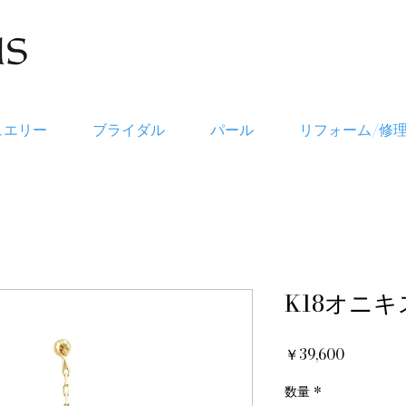
ュエリー
ブライダル
パール
リフォーム/修
K18オニ
価
￥39,600
格
数量
*