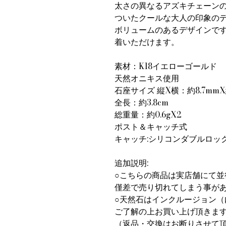
太さの異なるアズキチェーン
ついたクールな大人の印象の
ボリュームのあるデザインです
着いただけます。
素材：K18イエローゴールド
天然オニキス使用
石座サイズ 縦X横：約8.7mmX
全長：約3.8cm
総重量：約0.6gX2
ポスト＆キャッチ式
キャッチ:シリコンダブルロッ
追加説明:
○こちらの商品は実店舗にて並
僅差で売り切れてしまう事が
○天然石はインクルージョン
ご了解の上お買い上げ頂きま
（返品・交換はお断りさせて