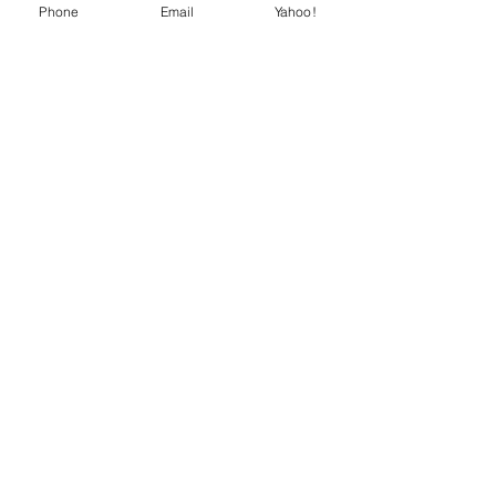
Phone
Email
Yahoo!
物と色合いが多少異なる場合があ
ります。
ご了承下さいませ。
ジュエリー スカラベ
福井県福井市春山2-4-3
Tel.
0776-27-2299
買取・下取へ
officeoffice@sucarabe.co.jp