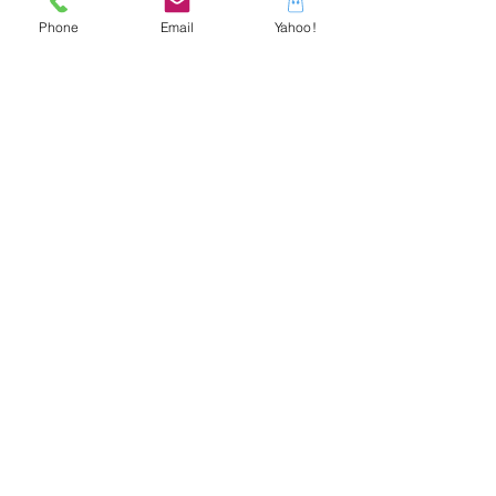
○PCモニター等の環境によって実
Phone
Email
Yahoo!
物と色合いが多少異なる場合があ
ります。
ご了承下さいませ。
ジュエリー スカラベ
福井県福井市春山2-4-3
Tel.
0776-27-2299
買取・下取へ
officeoffice@sucarabe.co.jp